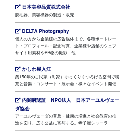
日本美容品質株式会社
脱毛器、美容機器の製造・販売
DELTA Photography
個人の方から企業様の広告媒体まで、各種ポートレー
ト・プロフィール・記念写真、企業様や店舗のウェブ
サイト用素材やPR物の撮影 他
かしわ屋入江
築150年の古民家（町家）ゆっくりくつろげる空間で喫
茶と音楽・コンサート・展示会・様々なイベント開催
内閣府認証 NPO法人 日本アーユルヴェー
ダ協会
アーユルヴェーダの普及・健康の増進と社会教育の推
進を図り、広く公益に寄与する。寺子屋シャーラ