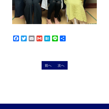
Facebook
Twitter
Email
Gmail
Hatena
Line
共
有
前へ
次へ