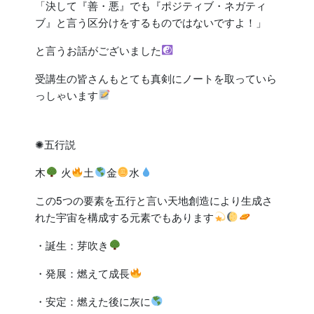
「決して『善・悪』でも『ポジティブ・ネガティ
ブ』と言う区分けをするものではないですよ！」
と言うお話がございました
受講生の皆さんもとても真剣にノートを取っていら
っしゃいます
✺五行説
木
火
土
金
水
この5つの要素を五行と言い天地創造により生成さ
れた宇宙を構成する元素でもあります
・誕生：芽吹き
・発展：燃えて成長
・安定：燃えた後に灰に