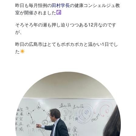
昨日も毎月恒例の
田村学長
の健康コンシェルジュ教
室が開催されました
そろそろ年の瀬も押し迫りつつある12月なのです
が、
昨日の広島市はとてもポポカポカと温かい1日でし
た